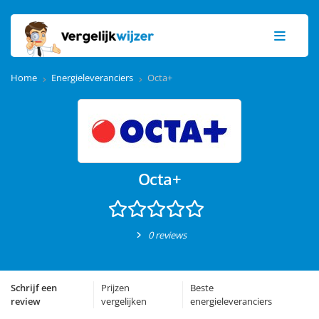
Home
Energieleveranciers
Octa+
Octa+
0 reviews
Schrijf een
Prijzen
Beste
review
vergelijken
energieleveranciers