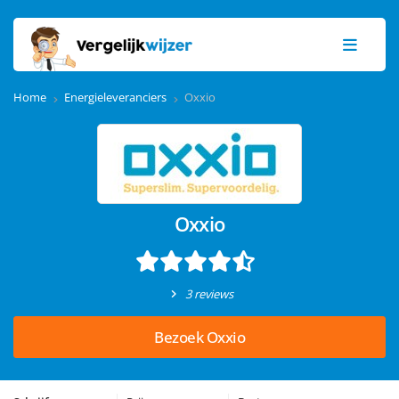
Home
Energieleveranciers
Oxxio
Oxxio
3 reviews
Bezoek Oxxio