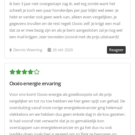
ik ben 3 jaar niet overgestapt zag ik, wel erg zonde want het
scheelt je toch een paar honderdjes per jaar blijkt wel weer. Je
hebt er verder ook geen werk van, alleen even vergelijken, je
gegevens invullen en de rest regelt Oxxio zelf. Je krijgt een mail
dat ze er mee bezig zijn en als je bent aangesloten zal je nog wel
een mail krijgen, zeer tevreden (vooral met de prijs uiteraard)!
Dennis Weening
26 okt 2020
Reageer
Oxxio energie ervaring
Voor ons komt Oxxio energie als goedkoopste uit de prijs
vergelijker en tot nu toe hebben we hier geen spijt van gehad. De
oversluiting vanaf onze vorige energieleverancier ging helemaal
vlekkeloos en we hebben dus geen enkele dag in de kou gezeten.
Ik had vooraf niet verwacht dat je zo gemakkelijk kon
overstappen van energieleverancier en ga het dus nu ook
jaarlijks doen zoals hier is gezegd om zo flink te besparen op